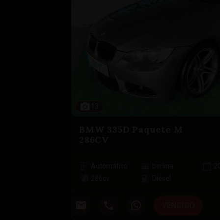
13
BMW 335D Paquete M
286CV
Automático
berlina
2
286
cv
Diésel
VENDIDO