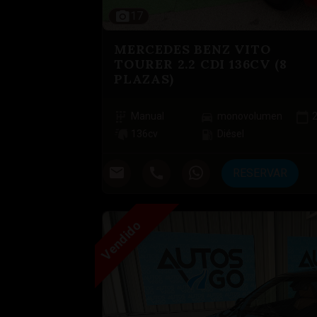
17
MERCEDES BENZ VITO
TOURER 2.2 CDI 136CV (8
PLAZAS)
Manual
monovolumen
136
cv
Diésel
RESERVAR
Vendido