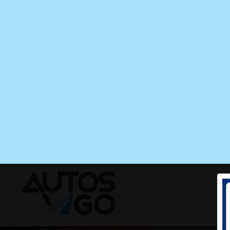
I
Tu comp