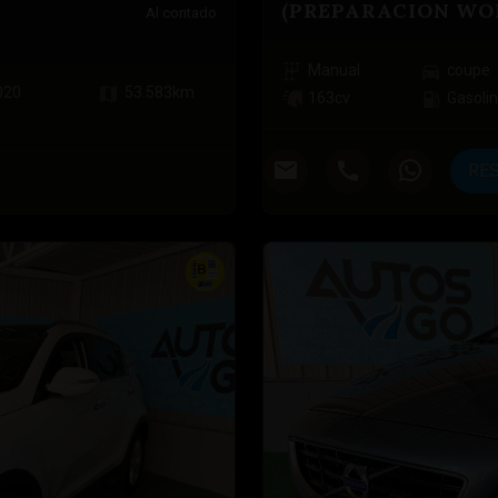
(PREPARACION WO
Al contado
Manual
coupe
020
53.583
km
163
cv
Gasoli
RE