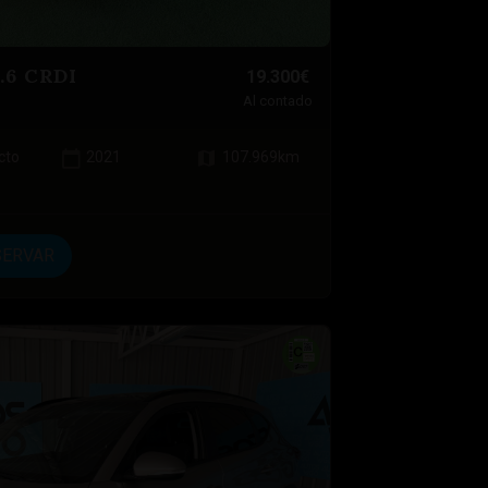
.6 CRDI
19.300€
Al contado
cto
2021
107.969
km
SERVAR