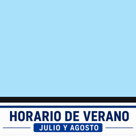
nicio
Vehículos
Localización
Compramos tu coche
Nosotros
Contac
ra-venta de c