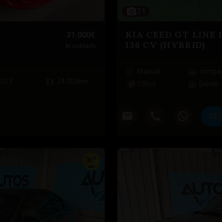
21
KIA CEED GT LINE 1
31.000€
136 CV (HYBRID)
Al contado
Manual
compa
2017
74.000
km
136
cv
Diésel
RE