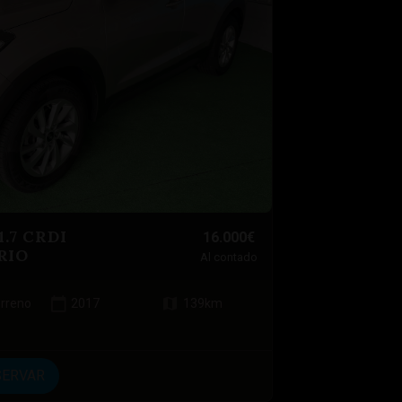
.7 CRDI
16.000€
RIO
Al contado
erreno
2017
139
km
SERVAR