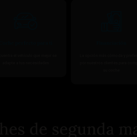
Coche perfecto para ti
Financiación
cuentra el vehículo que mejor se
La opción más cómoda y prefer
adapte a tus necesidades
por nuestros clientes para com
su coche
ches de segunda ma