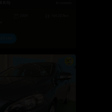
RKS)
Al contado
2009
164.207
km
na
SERVAR