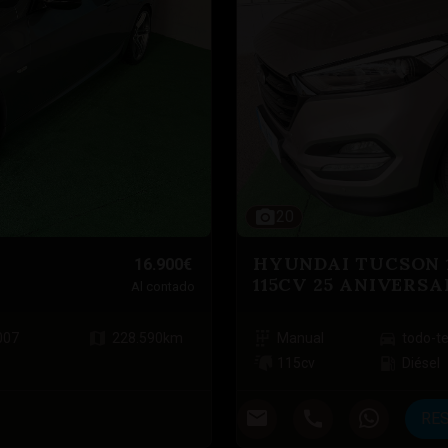
20
HYUNDAI TUCSON 1
16.900€
115CV 25 ANIVERSA
Al contado
007
228.590
km
Manual
todo-t
115
cv
Diésel
RE