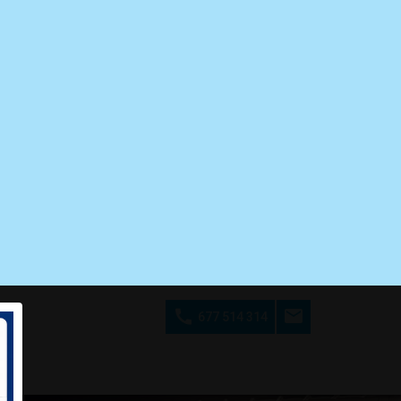
677 514 314
to
onfianza