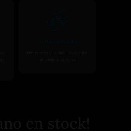
Ofertas especiales
ida
No te pierdas los precios y calidad
prar
de nuestros vehículos
no en stock!