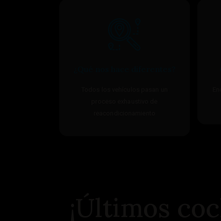
¿Qué nos hace diferentes?
Todos los vehículos pasan un
En
proceso exhaustivo de
reacondicionamiento
¡Últimos co